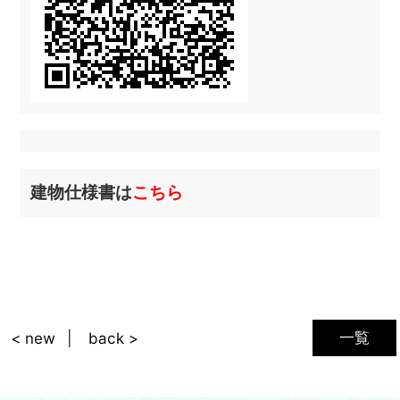
建物仕様書は
こちら
一覧
< new
back >