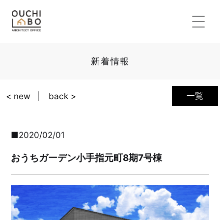
新着情報
一覧
< new
back >
2020/02/01
おうちガーデン小手指元町8期7号棟