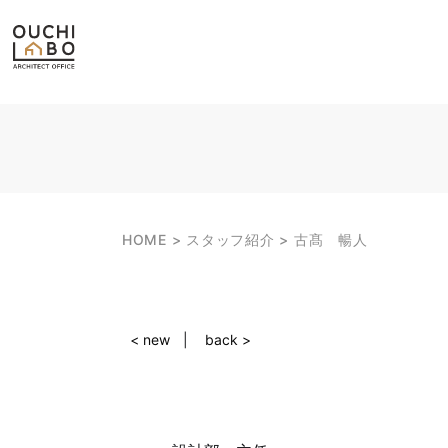
HOME
スタッフ紹介
古髙 暢人
< new
back >