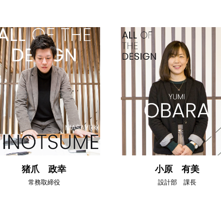
猪爪 政幸
小原 有美
常務取締役
設計部 課長