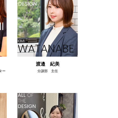
渡邉 紀美
ター
分譲部 主任