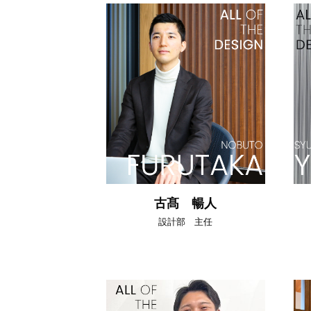
古髙 暢人
設計部 主任