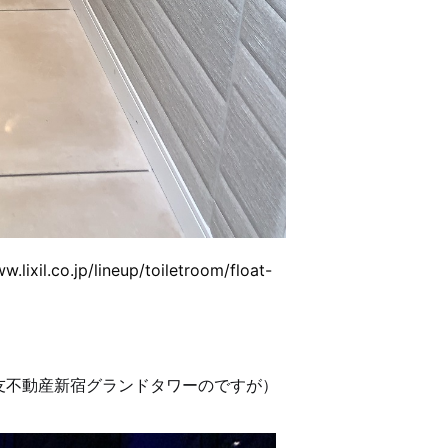
w.lixil.co.jp/lineup/toiletroom/float-
友不動産新宿グランドタワーのですが）