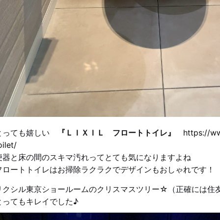
とっても嬉しい
『ＬＩＸＩＬ フロートトイレ』
https://ww
oilet/
便器と床の間のスキマ汚れってとても気になりますよね
フロートトイレはお掃除ラクラクでデザインもおしゃれです！
リクシル東京ショールームのクリスマスツリー☆（正確には住
とってもキレイでした♪