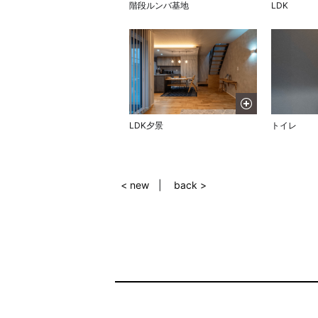
階段ルンバ基地
LDK
LDK夕景
トイレ
< new
back >