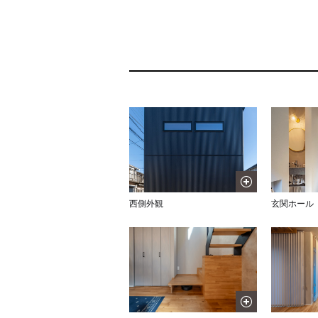
西側外観
玄関ホール