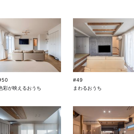
#50
#49
色彩が映えるおうち
まわるおうち