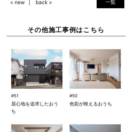
一覧
< new
back >
その他施工事例はこちら
#51
#50
居心地を追求したおう
色彩が映えるおうち
ち