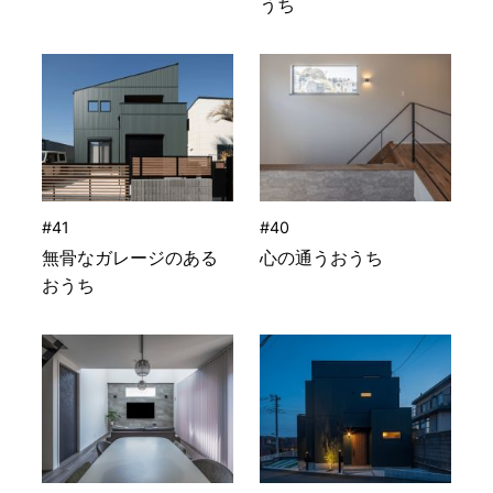
うち
#41
#40
無骨なガレージのある
心の通うおうち
おうち