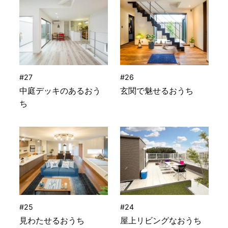
#27
#26
中庭デッキのあるおう
玄関で魅せるおうち
ち
#25
#24
見わたせるおうち
屋上リビングなおうち