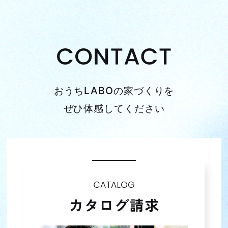
おうちLABOの家づくりを
ぜひ体感してください