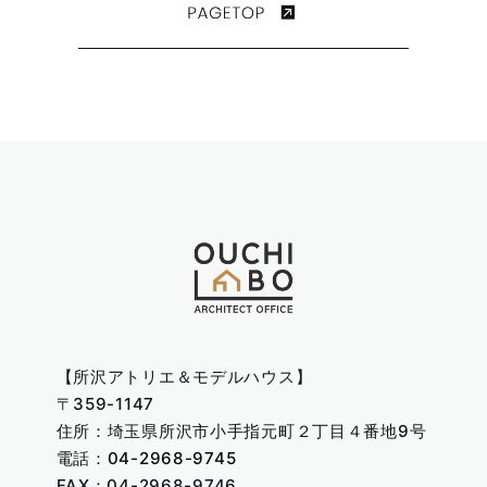
【所沢アトリエ＆モデルハウス】
〒359-1147
住所：埼玉県所沢市小手指元町２丁目４番地9号
電話：
04-2968-9745
FAX：04-2968-9746